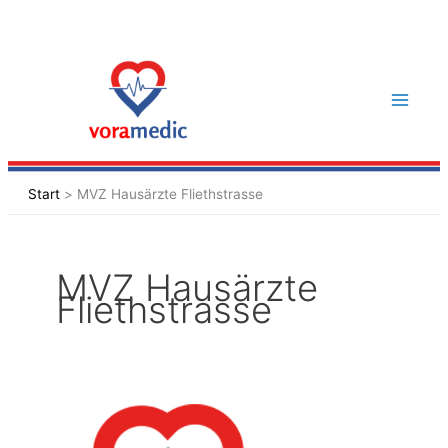
Zum
Inhalt
springen
Start
MVZ Hausärzte Fliethstrasse
MVZ Hausärzte
Fliethstrasse
MVZ
Hausärzte
Fliethstraße