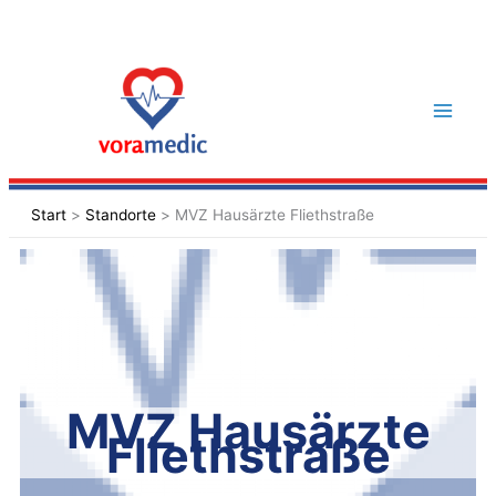
Zum
Inhalt
springen
Start
Standorte
MVZ Hausärzte Fliethstraße
MVZ Hausärzte
Fliethstraße