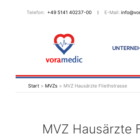
Zum
Inhalt
Suchen
Telefon:
+49 5141 40237-00
E-Mail:
info@vo
springen
nach:
UNTERNE
Start
MVZs
MVZ Hausärzte Fliethstrasse
MVZ Hausärzte F