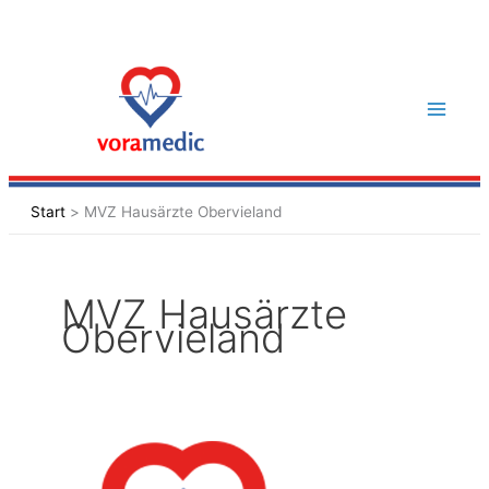
Zum
Inhalt
springen
Start
MVZ Hausärzte Obervieland
MVZ Hausärzte
Obervieland
MVZ
Hausärzte
Obervieland