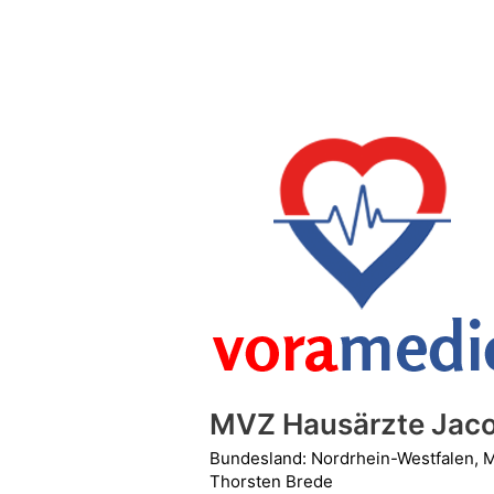
MVZ
Hausärzte
Jacobsallee
MVZ Hausärzte Jaco
Bundesland: Nordrhein-Westfalen
,
M
Thorsten Brede