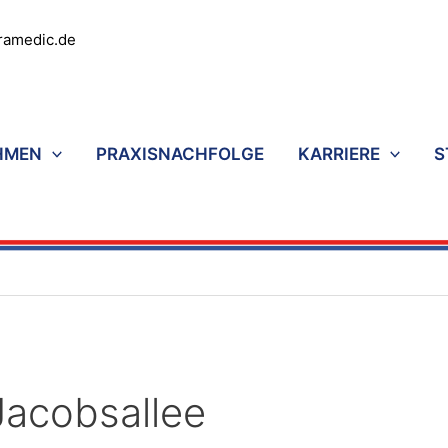
ramedic.de
HMEN
PRAXISNACHFOLGE
KARRIERE
S
acobsallee