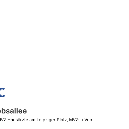
bsallee
VZ Hausärzte am Leipziger Platz
,
MVZs
/ Von