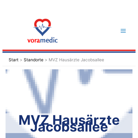
Zum
Inhalt
springen
Start
Standorte
MVZ Hausärzte Jacobsallee
MVZ Hausärzte
Jacobsallee