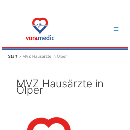
Zum
Inhalt
springen
Start
MVZ Hausärzte in Ölper
MVZ Hausärzte in
Ölper
MVZ
Ölper