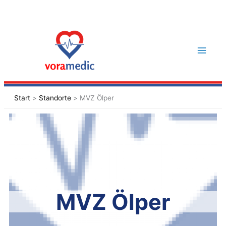
Zum
Inhalt
springen
Start
Standorte
MVZ Ölper
MVZ Ölper