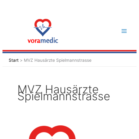
Zum
Inhalt
springen
Start
MVZ Hausärzte Spielmannstrasse
MVZ Hausärzte
Spielmannstrasse
MVZ
Hausärzte
am