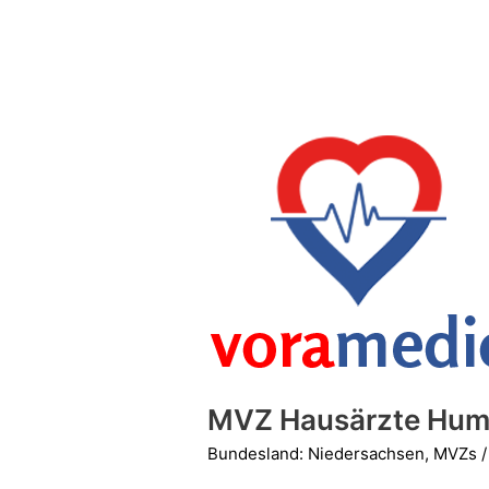
MVZ
Hausärzte
Humboldtstraße
MVZ Hausärzte Hum
Bundesland: Niedersachsen
,
MVZs
/