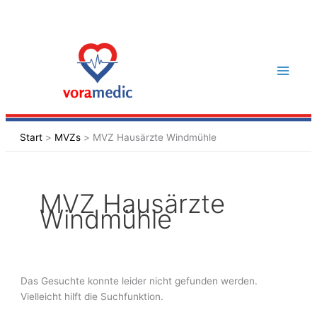
Zum
Inhalt
Suchen
springen
nach:
Start
MVZs
MVZ Hausärzte Windmühle
MVZ Hausärzte
Windmühle
Das Gesuchte konnte leider nicht gefunden werden.
Vielleicht hilft die Suchfunktion.