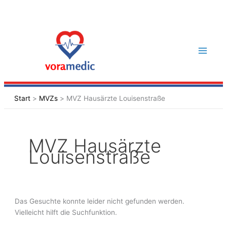
Zum
Inhalt
Suchen
springen
nach:
Start
MVZs
MVZ Hausärzte Louisenstraße
MVZ Hausärzte
Louisenstraße
Das Gesuchte konnte leider nicht gefunden werden.
Vielleicht hilft die Suchfunktion.