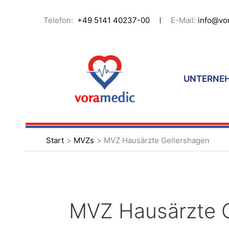
Zum
Inhalt
Suchen
Telefon:
+49 5141 40237-00
E-Mail:
info@vo
springen
nach:
UNTERNE
Start
MVZs
MVZ Hausärzte Gellershagen
MVZ Hausärzte G