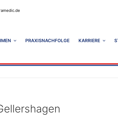
ramedic.de
HMEN
PRAXISNACHFOLGE
KARRIERE
S
ellershagen