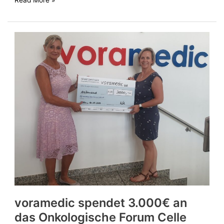
Read More »
voramedic
spendet
3.000€
an
das
Onkologische
Forum
Celle
voramedic spendet 3.000€ an
das Onkologische Forum Celle