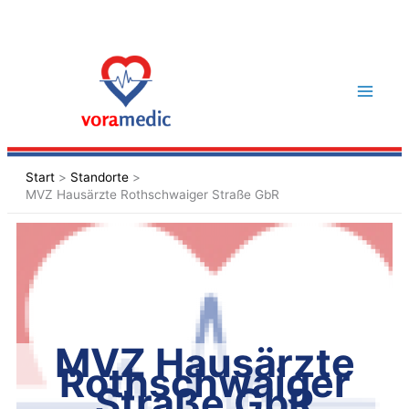
Zum
Inhalt
springen
Start
Standorte
MVZ Hausärzte Rothschwaiger Straße GbR
MVZ Hausärzte
Rothschwaiger
Straße GbR